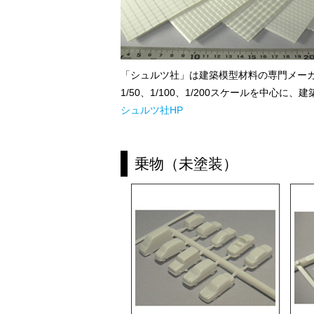
「シュルツ社」は建築模型材料の専門メー
1/50、1/100、1/200スケールを
シュルツ社HP
乗物（未塗装）